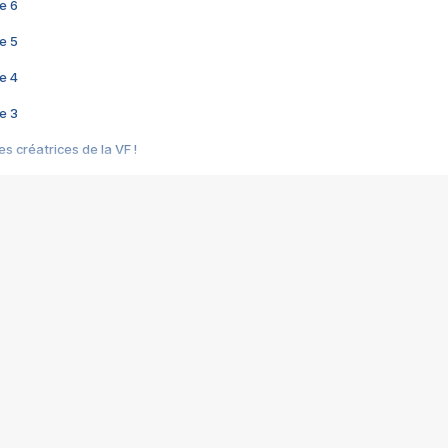
e 6
e 5
e 4
e 3
s créatrices de la VF !
e 2
e 1
e Mektoub My Love arrive enfin ! Rencontre avec Shaïn Boumedine et Sal
i : après Toni en famille
elle réalise le bouleversant Dites lui que je l'aime
ais ! Rencontre autour de Vie privée de Rebecca Zlotowski
 de Marguerite, Grave... Rencontre avec Ella Rumpf
 Les Rêveurs, un film intime sur la santé mentale