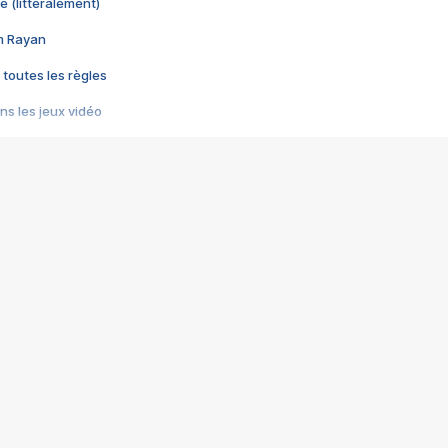
e (littéralement)
im Rayan
 toutes les règles
s les jeux vidéo
us choquant de Rockstar ? - Le scandale BULLY
e plus moche de Steam
du RÊVE tourne au CAUCHEMAR
pendant 8 heures
it… à tort
umiliés par un jeu vidéo
ire - Final Fantasy 8
ti un empire - Age of Empires
story DOFUS